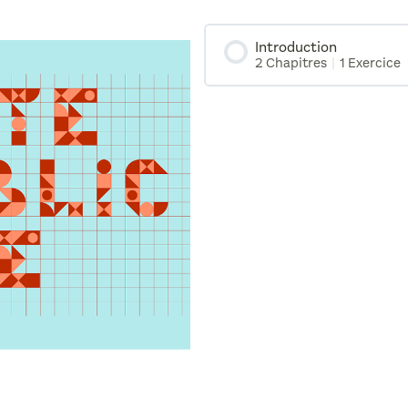
Introduction
2 Chapitres
|
1 Exercice
Contenu de la Leçon
Introduction
Partagez vos expérienc
Quiz partagez vos expé