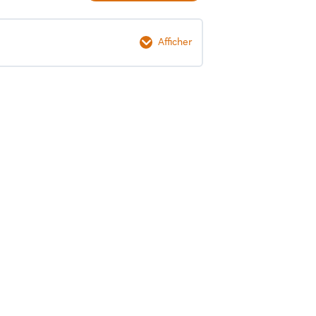
Afficher
0% Terminé
0/2 Etapes
es
riences