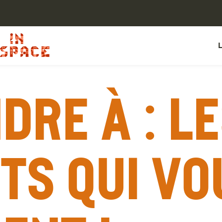
dre à : L
ts qui vo