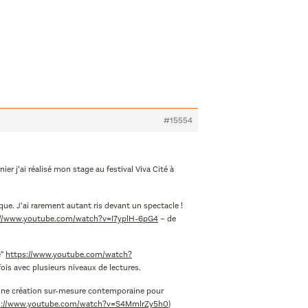
#15554
er j’ai réalisé mon stage au festival Viva Cité à
que. J’ai rarement autant ris devant un spectacle !
://www.youtube.com/watch?v=I7yplH-6pG4
– de
e”
https://www.youtube.com/watch?
ois avec plusieurs niveaux de lectures.
 une création sur-mesure contemporaine pour
s://www.youtube.com/watch?v=S4MmlrZy5h0
)