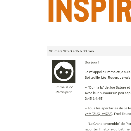
inspir
30 mars 2020 à 15 h 33 min
Bonjour !
Je m’appelle Emma et je suis a
Sotteville-Lés-Rouen. Je vais
Emma.MRZ
– “Ouh la la” de Joe Sature e
Participant
Avec leur humour un peu capillo
3:45 à 4:45)
– Tous les spectacles de Le N
v=MFZUQ_v47AA
). Fred Tous
– “Le Grand ensemble” de Pie
raconter l’histoire du bâtime