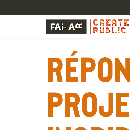
Répon
proje