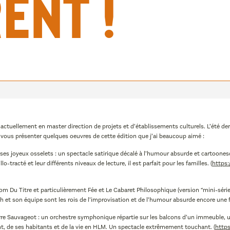
ent !
ctuellement en master direction de projets et d’établissements culturels. L’été derni
 vous présenter quelques oeuvres de cette édition que j’ai beaucoup aimé :
t ses joyeux osselets : un spectacle satirique décalé à l’humour absurde et cartoones
-tracté et leur différents niveaux de lecture, il est parfait pour les familles. (
https
om Du Titre et particulièrement Fée et Le Cabaret Philosophique (version “mini-séri
ch et son équipe sont les rois de l’improvisation et de l’humour absurde encore une f
rre Sauvageot : un orchestre symphonique répartie sur les balcons d’un immeuble,
nt, de ses habitants et de la vie en HLM. Un spectacle extrêmement touchant. (
http