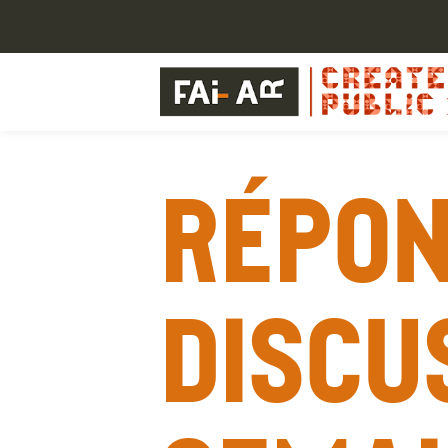
Répon
Discu