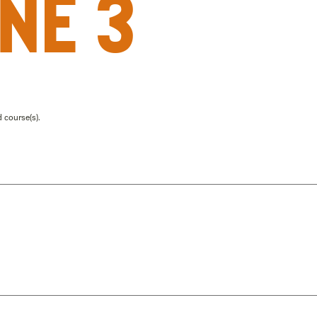
ne 3
 course(s).