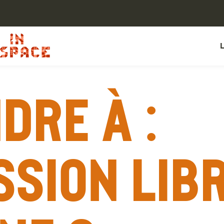
dre à :
ssion libr