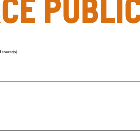
ace publi
 course(s).