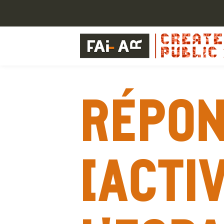
Répon
[Activ