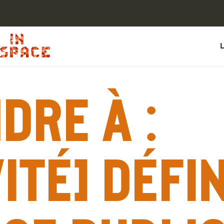
dre à :
ité] Défi