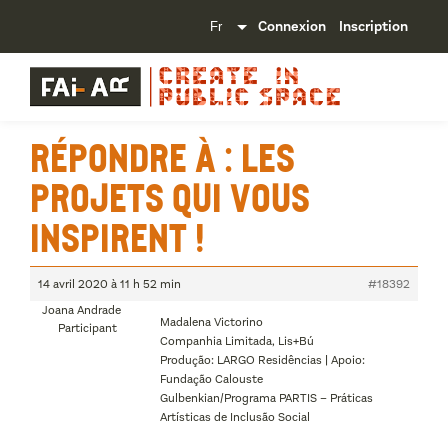
Connexion
Inscription
Répondre à : Les
projets qui vous
inspirent !
14 avril 2020 à 11 h 52 min
#18392
Joana Andrade
Madalena Victorino
Participant
Companhia Limitada, Lis+Bú
Produção: LARGO Residências | Apoio:
Fundação Calouste
Gulbenkian/Programa PARTIS – Práticas
Artísticas de Inclusão Social