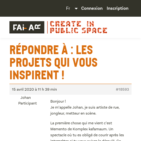
Connexion
Inscription
Répondre à : Les
projets qui vous
inspirent !
15 avril 2020 à 11 h 39 min
#18593
Johan
Bonjour !
Participant
Je m’appelle Johan, je suis artiste de rue,
jongleur, metteur en scène.
La première chose qui me vient c’est
Memento de Komplex kafarnaum. Un
spectacle où tu es obligé de courir après les