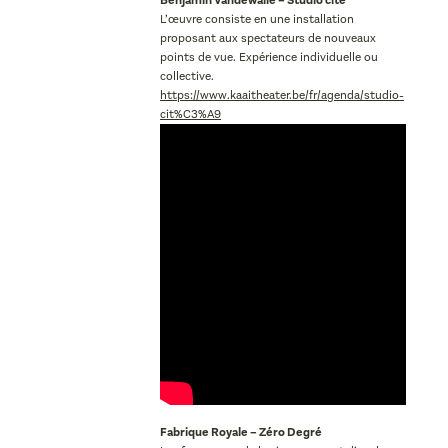
Benjamin Vandewalle – Studio cité
L’œuvre consiste en une installation
proposant aux spectateurs de nouveaux
points de vue. Expérience individuelle ou
collective.
https://www.kaaitheater.be/fr/agenda/studio-
cit%C3%A9
Fabrique Royale – Zéro Degré