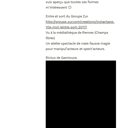
suis aperçu que toutes ses formes
m’intéressent 🙂
Entre et sort du Groupe Zur
http://groupe-zur.com/creations/instantane-
10e-mvt-lentre-sort-2017/
Vu à la médiathèque de Rennes (Champs
libres)
Un atelier spectacle de vraie-fausse magie
pour manipul’acteurs et spect’acteurs.
Rictus de Garniouze,