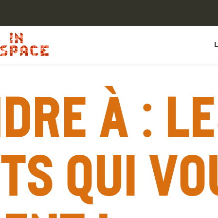
dre à : L
ts qui vo