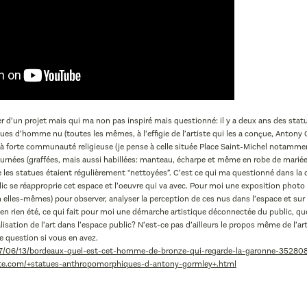
er d’un projet mais qui ma non pas inspiré mais questionné: il y a deux ans des sta
atues d’homme nu (toutes les mêmes, à l’effigie de l’artiste qui les a conçue, Antony
 à forte communauté religieuse (je pense à celle située Place Saint-Michel notammen
urnées (graffées, mais aussi habillées: manteau, écharpe et même en robe de mariée)
 les statues étaient régulièrement “nettoyées”. C’est ce qui ma questionné dans la
lic se réapproprie cet espace et l’oeuvre qui va avec. Pour moi une exposition photo
elles-mêmes) pour observer, analyser la perception de ces nus dans l’espace et sur la
’en rien été, ce qui fait pour moi une démarche artistique déconnectée du public, que
alisation de l’art dans l’espace public? N’est-ce pas d’ailleurs le propos même de l’
te question si vous en avez.
17/06/13/bordeaux-quel-est-cet-homme-de-bronze-qui-regarde-la-garonne-35280
te.com/+statues-anthropomorphiques-d-antony-gormley+.html