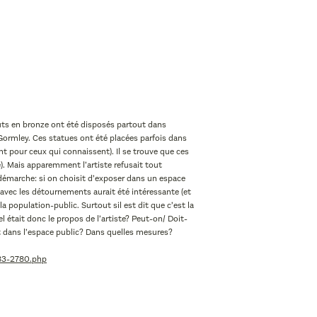
tuts en bronze ont été disposés partout dans
 Gormley. Ces statues ont été placées parfois dans
t pour ceux qui connaissent). Il se trouve que ces
. Mais apparemment l’artiste refusait tout
 démarche: si on choisit d’exposer dans un espace
 avec les détournements aurait été intéressante (et
 population-public. Surtout sil est dit que c’est la
l était donc le propos de l’artiste? Peut-on/ Doit-
art dans l’espace public? Dans quelles mesures?
83-2780.php