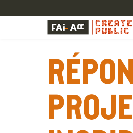
Répon
proje