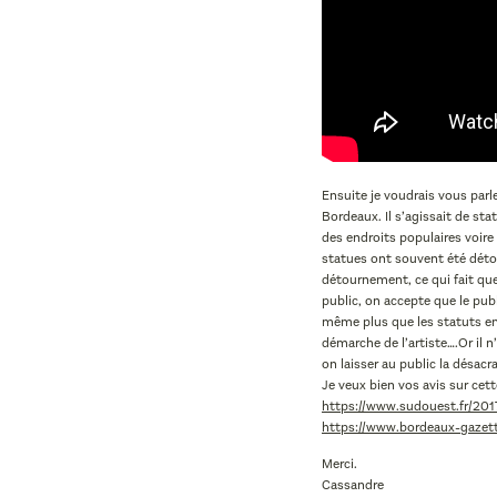
Ensuite je voudrais vous parl
Bordeaux. Il s’agissait de st
des endroits populaires voire
statues ont souvent été déto
détournement, ce qui fait que
public, on accepte que le pub
même plus que les statuts en 
démarche de l’artiste….Or il n
on laisser au public la désacr
Je veux bien vos avis sur cet
https://www.sudouest.fr/20
https://www.bordeaux-gazet
Merci.
Cassandre