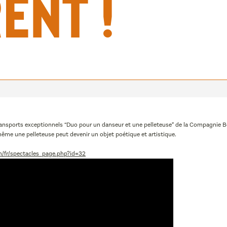
ent !
 Transports exceptionnels “Duo pour un danseur et une pelleteuse” de la Compagnie 
ême une pelleteuse peut devenir un objet poétique et artistique.
/fr/spectacles_page.php?id=32