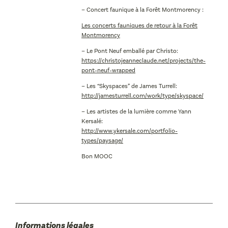
– Concert faunique à la Forêt Montmorency :
Les concerts fauniques de retour à la Forêt
Montmorency
– Le Pont Neuf emballé par Christo:
https://christojeanneclaude.net/projects/the-
pont-neuf-wrapped
– Les “Skyspaces” de James Turrell:
http://jamesturrell.com/work/type/skyspace/
– Les artistes de la lumière comme Yann
Kersalé:
http://www.ykersale.com/portfolio-
types/paysage/
Bon MOOC
Informations légales